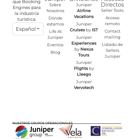
que Booking
Directos
Sobre
Juniper
Engines para
Seller Tools
Nosotros
Airline
la industria
Vacations
Acceso
Dónde
turística.
remoto
estamos
Juniper
Español
Cruises
by
IST
Contact
Life At
mailing
Juniper
Juniper
Experiences
Listado de
Eventos
by
Nexus
Sellers
Blog
Tours
Juniper
Juniper
Flights
by
Lleego
Juniper
Vervotech
NUESTROS GRUPOS OPERACIONALES