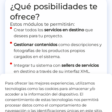
¿Qué posibilidades te
ofrece?
Estos módulos te permitirán:
Crear todos los
servicios en destino
que
desees para tu proyecto.
Gestionar contenidos
como descripciones y
fotografías de los productos propios
cargados en el sistema.
Integrar tu sistema con
sellers de servicios
en destino a través de su interfaz XML.
Personalizar las reglas de distribución
para
Para ofrecer las mejores experiencias, utilizamos
cada uno de tus clientes: precios, cupos,
tecnologías como las cookies para almacenar y/o
impuestos, políticas de cancelación y
acceder a la información del dispositivo. El
condiciones de venta.
consentimiento de estas tecnologías nos permitirá
procesar datos como el comportamiento de
Vender con confirmación inmediata o bajo
navegación o las identificaciones únicas en este sitio.