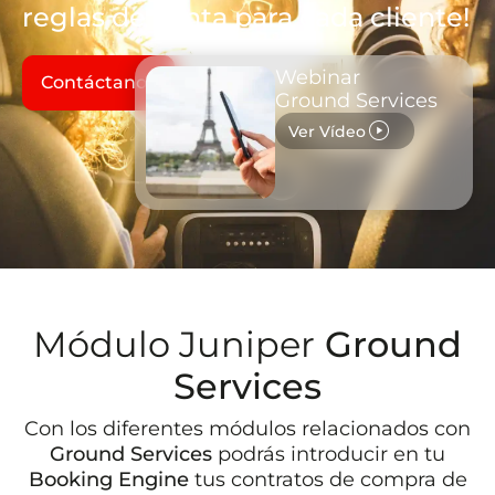
reglas de venta para cada cliente!
Webinar
Contáctanos
Ground Services
play_circle
Ver Vídeo
Módulo Juniper
Ground
Services
Con los diferentes módulos relacionados con
Ground Services
podrás introducir en tu
Booking Engine
tus contratos de compra de