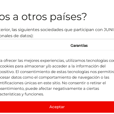
os a otros países?
anterior, las siguientes sociedades que participan con 
onales de datos):
Garantías
on un nivel adecuado de protección aplicando la Decisión 2002/
a ofrecer las mejores experiencias, utilizamos tecnologías c
 entidades sujetas al ámbito de aplicación de la ley canadiense d
 cookies para almacenar y/o acceder a la información del
positivo. El consentimiento de estas tecnologías nos permitir
cesar datos como el comportamiento de navegación o las
hos al facilitarme sus 
ntificaciones únicas en este sitio. No consentir o retirar el
sentimiento, puede afectar negativamente a ciertas
acterísticas y funciones.
s personales, dispone de unos derechos que detallamos 
o de los datos se base en su consentimiento, usted tiene
Aceptar