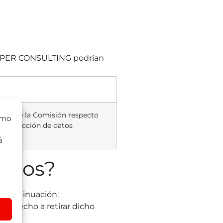
JUNIPER CONSULTING podrían
2/CE de la Comisión respecto
omo
e protección de datos
á
datos?
a continuación:
 derecho a retirar dicho