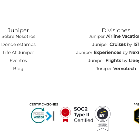
Juniper
Divisiones
Sobre Nosotros
Juniper
Airline Vacatio
Dónde estamos
Juniper
Cruises
by
IS
Life At Juniper
Juniper
Experiences
by
Nexu
Eventos
Juniper
Flights
by
Llee
Blog
Juniper
Vervotech
CERTIFICACIONES
PR