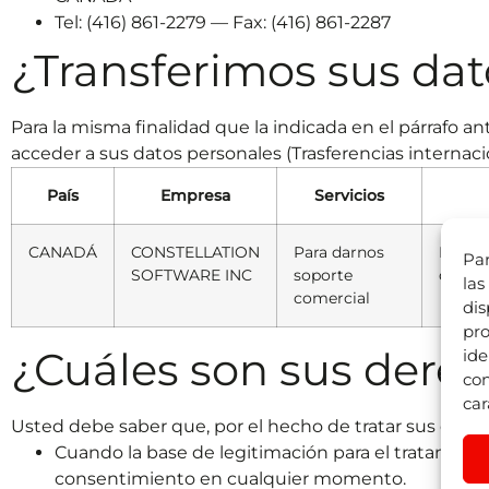
Tel: (416) 861-2279 — Fax: (416) 861-2287
¿Transferimos sus dat
Para la misma finalidad que la indicada en el párrafo 
acceder a sus datos personales (Trasferencias internaci
País
Empresa
Servicios
CANADÁ
CONSTELLATION
Para darnos
País c
Par
SOFTWARE INC
soporte
de las
las
comercial
dis
pro
¿Cuáles son sus derec
ide
con
car
Usted debe saber que, por el hecho de tratar sus dato
Cuando la base de legitimación para el tratamient
consentimiento en cualquier momento.