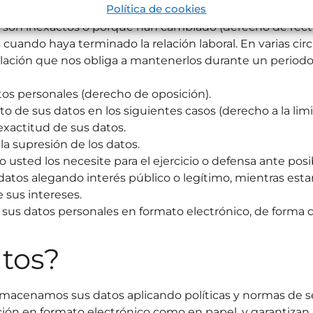
Política de cookies
es que tratamos (derecho de acceso).
e son inexactos o porque han cambiado (derecho de recti
 cuando haya terminado la relación laboral. En varias cir
islación que nos obliga a mantenerlos durante un period
tos personales (derecho de oposición).
to de sus datos en los siguientes casos (derecho a la lim
exactitud de sus datos.
 la supresión de los datos.
 usted los necesite para el ejercicio o defensa ante pos
 datos alegando interés público o legítimo, mientras est
 sus intereses.
 sus datos personales en formato electrónico, de forma
atos?
cenamos sus datos aplicando políticas y normas de se
ión en formato electrónico como en papel, y garantizan l