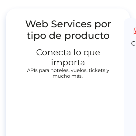
Web Services por
Co
dire
mu
tipo de producto
má
C
qu
Conecta lo que
hot
importa
vue
APIs para hoteles, vuelos, tickets y
o
mucho más.
tic