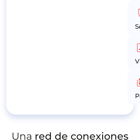
sh
S
id
V
pa
P
Una
red de conexiones