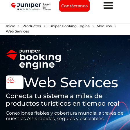
Contáctanos
chevron_right
chevron_right
chevron_right
chevron_right
Inicio
Productos
Juniper Booking Engine
Módulos
Web Services
Web Services
cloud_upload
l
Conecta tu sistema a miles de
productos turísticos en tiempo real
Conexiones fiables y cobertura mundial a través de
nuestras APIs rápidas, seguras y escalables.