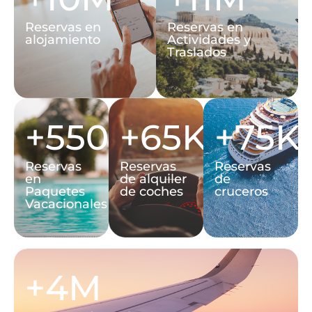
Reservas en
Reservas en
alojamiento
Actividades y
Traslados
+550K
+65K
+75K
Reservas
Reservas
Reservas
en
de alquiler
de
Paquetes
de coches
cruceros
Vacacionales
+4M