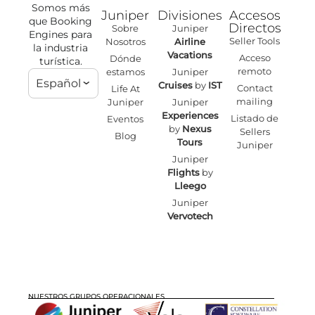
Somos más
Juniper
Divisiones
Accesos
que Booking
Directos
Sobre
Juniper
Engines para
Seller Tools
Nosotros
Airline
la industria
Vacations
Acceso
Dónde
turística.
remoto
estamos
Juniper
Español
Cruises
by
IST
Contact
Life At
mailing
Juniper
Juniper
Experiences
Listado de
Eventos
by
Nexus
Sellers
Blog
Tours
Juniper
Juniper
Flights
by
Lleego
Juniper
Vervotech
NUESTROS GRUPOS OPERACIONALES