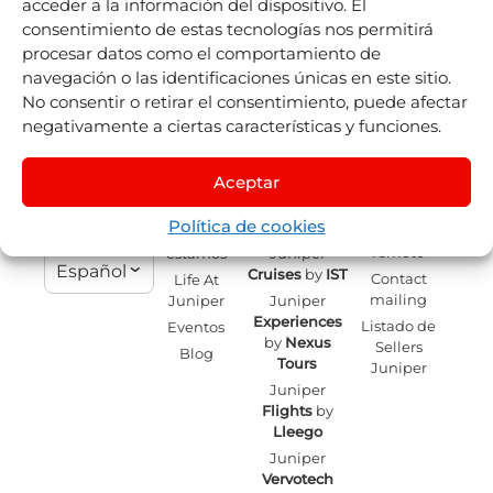
acceder a la información del dispositivo. El
consentimiento de estas tecnologías nos permitirá
procesar datos como el comportamiento de
navegación o las identificaciones únicas en este sitio.
No consentir o retirar el consentimiento, puede afectar
negativamente a ciertas características y funciones.
Somos más
Juniper
Divisiones
Accesos
que Booking
Aceptar
Directos
Sobre
Juniper
Engines para
Seller Tools
Nosotros
Airline
la industria
Política de cookies
Vacations
Acceso
Dónde
turística.
remoto
estamos
Juniper
Español
Cruises
by
IST
Contact
Life At
mailing
Juniper
Juniper
Experiences
Listado de
Eventos
by
Nexus
Sellers
Blog
Tours
Juniper
Juniper
Flights
by
Lleego
Juniper
Vervotech