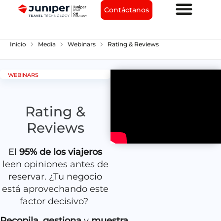
Contáctanos
chevron_right
chevron_right
chevron_right
Inicio
Media
Webinars
Rating & Reviews
WEBINARS
Rating &
Reviews
El
95% de los viajeros
leen opiniones antes de
reservar. ¿Tu negocio
está aprovechando este
factor decisivo?
Recopila
,
gestiona
y
muestra