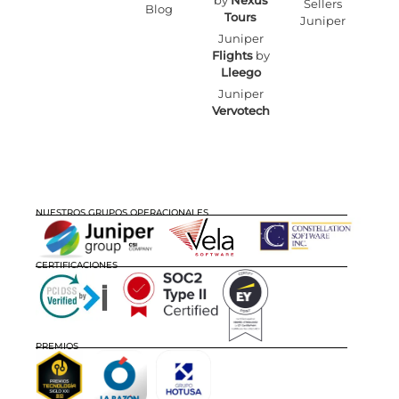
by
Nexus
Sellers
Blog
Tours
Juniper
Juniper
Flights
by
Lleego
Juniper
Vervotech
NUESTROS GRUPOS OPERACIONALES
CERTIFICACIONES
PREMIOS