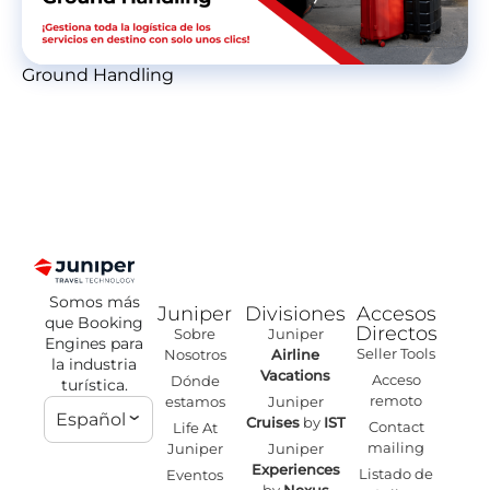
Ground Handling
Somos más
Juniper
Divisiones
Accesos
que Booking
Directos
Sobre
Juniper
Engines para
Seller Tools
Nosotros
Airline
la industria
Vacations
Acceso
Dónde
turística.
remoto
estamos
Juniper
Español
Cruises
by
IST
Contact
Life At
mailing
Juniper
Juniper
Experiences
Listado de
Eventos