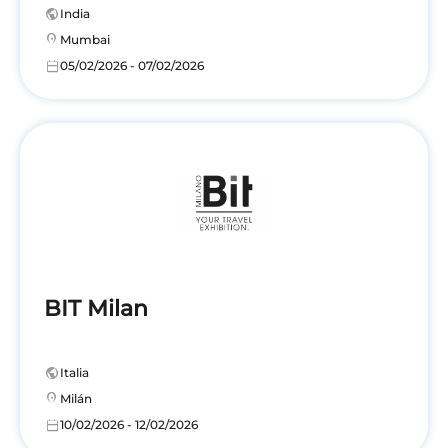
public
India
location_on
Mumbai
calendar_today
05/02/2026 - 07/02/2026
BIT Milan
public
Italia
location_on
Milán
calendar_today
10/02/2026 - 12/02/2026