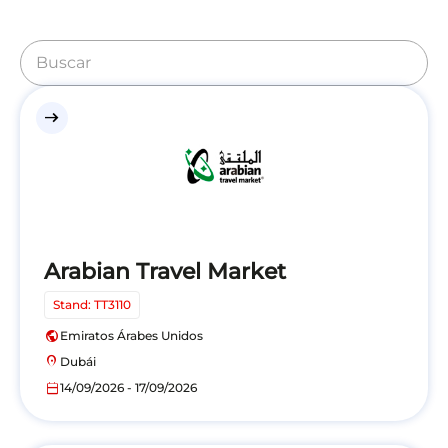
east
Arabian Travel Market
Stand: TT3110
public
Emiratos Árabes Unidos
location_on
Dubái
calendar_today
14/09/2026 - 17/09/2026