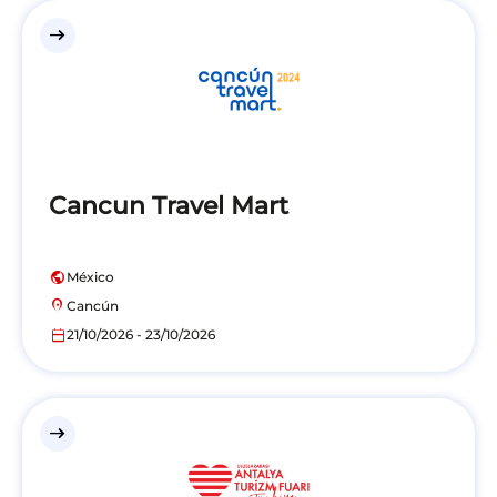
east
Cancun Travel Mart
public
México
location_on
Cancún
calendar_today
21/10/2026 - 23/10/2026
east