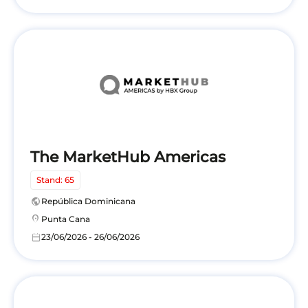
The MarketHub Americas
Stand: 65
public
República Dominicana
location_on
Punta Cana
calendar_today
23/06/2026 - 26/06/2026