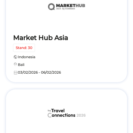
Market Hub Asia
Stand: 30
public
Indonesia
location_on
Bali
calendar_today
03/02/2026 - 06/02/2026