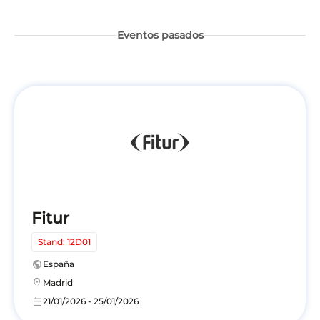
Eventos pasados
Fitur
Stand: 12D01
public
España
location_on
Madrid
calendar_today
21/01/2026 - 25/01/2026