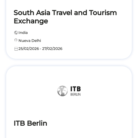
South Asia Travel and Tourism
Exchange
public
India
location_on
Nueva Delhi
calendar_today
25/02/2026 - 27/02/2026
ITB Berlin