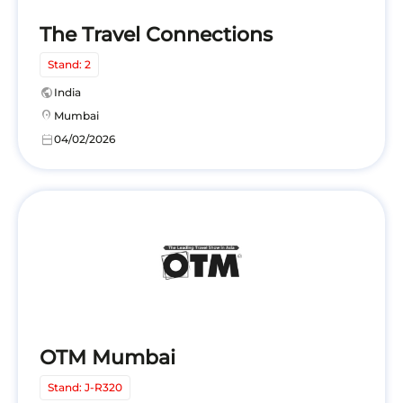
The Travel Connections
Stand: 2
public
India
location_on
Mumbai
calendar_today
04/02/2026
OTM Mumbai
Stand: J-R320