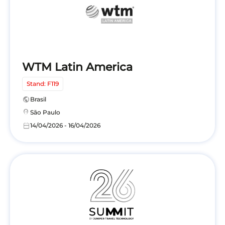
WTM Latin America
Stand: F119
public
Brasil
location_on
São Paulo
calendar_today
14/04/2026 - 16/04/2026