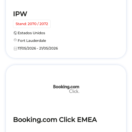
IPW
Stand: 2070 / 2072
public
Estados Unidos
location_on
Fort Lauderdale
calendar_today
17/05/2026 - 21/05/2026
Booking.com Click EMEA