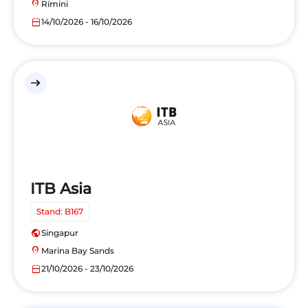
location_on
Rímini
calendar_today
14/10/2026 - 16/10/2026
east
ITB Asia
Stand: B167
public
Singapur
location_on
Marina Bay Sands
calendar_today
21/10/2026 - 23/10/2026