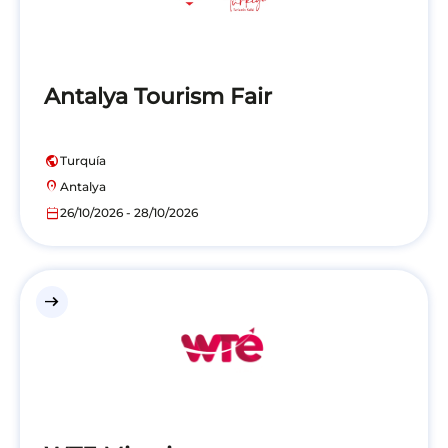
Antalya Tourism Fair
public
Turquía
location_on
Antalya
calendar_today
26/10/2026 - 28/10/2026
east