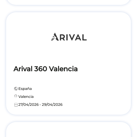
Arival 360 Valencia
public
España
location_on
Valencia
calendar_today
27/04/2026 - 29/04/2026