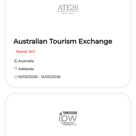
Australian Tourism Exchange
Stand: SH1
public
Australia
location_on
Adelaida
calendar_today
10/05/2026 - 14/05/2026