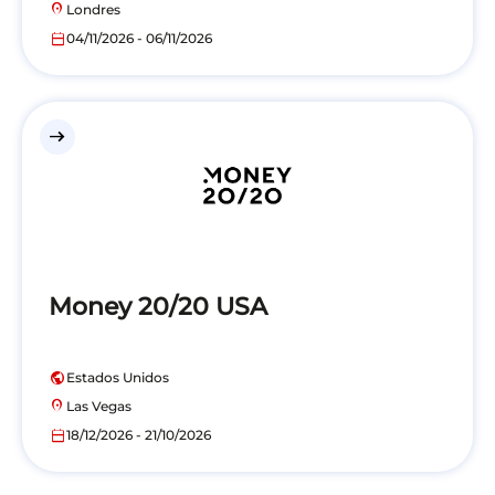
location_on
Londres
calendar_today
04/11/2026 - 06/11/2026
east
Money 20/20 USA
public
Estados Unidos
location_on
Las Vegas
calendar_today
18/12/2026 - 21/10/2026