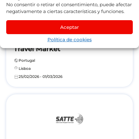
No consentir o retirar el consentimiento, puede afectar
negativamente a ciertas características y funciones.
Aceptar
BTL – Better Tourism Lisbon
Política de cookies
Travel Market
public
Portugal
location_on
Lisboa
calendar_today
25/02/2026 - 01/03/2026