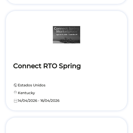
Connect RTO Spring
public
Estados Unidos
location_on
Kentucky
calendar_today
14/04/2026 - 16/04/2026