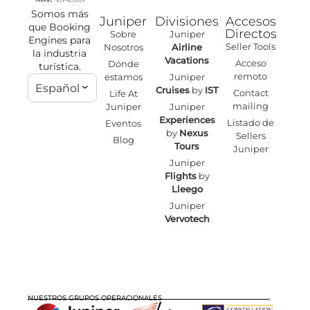
Somos más
Juniper
Divisiones
Accesos
que Booking
Directos
Sobre
Juniper
Engines para
Seller Tools
Nosotros
Airline
la industria
Vacations
Acceso
Dónde
turística.
remoto
estamos
Juniper
Español
Cruises
by
IST
Contact
Life At
mailing
Juniper
Juniper
Experiences
Listado de
Eventos
by
Nexus
Sellers
Blog
Tours
Juniper
Juniper
Flights
by
Lleego
Juniper
Vervotech
NUESTROS GRUPOS OPERACIONALES