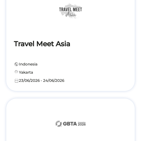
Travel Meet Asia
public
Indonesia
location_on
Yakarta
calendar_today
23/06/2026 - 24/06/2026