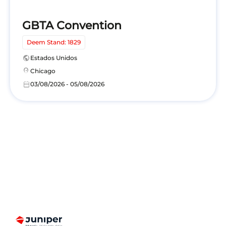
GBTA Convention
Deem Stand: 1829
public
Estados Unidos
location_on
Chicago
calendar_today
03/08/2026 - 05/08/2026