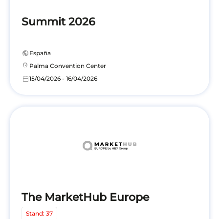
Summit 2026
public
España
location_on
Palma Convention Center
calendar_today
15/04/2026 - 16/04/2026
The MarketHub Europe
Stand: 37