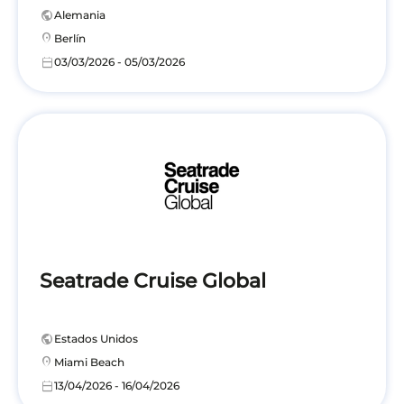
public
Alemania
location_on
Berlín
calendar_today
03/03/2026 - 05/03/2026
Seatrade Cruise Global
public
Estados Unidos
location_on
Miami Beach
calendar_today
13/04/2026 - 16/04/2026