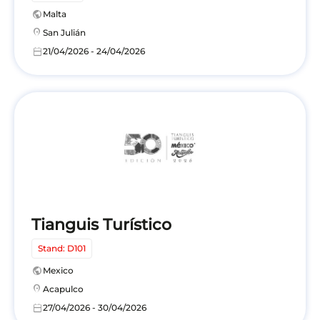
public
Malta
location_on
San Julián
calendar_today
21/04/2026 - 24/04/2026
Tianguis Turístico
Stand: D101
public
Mexico
location_on
Acapulco
calendar_today
27/04/2026 - 30/04/2026