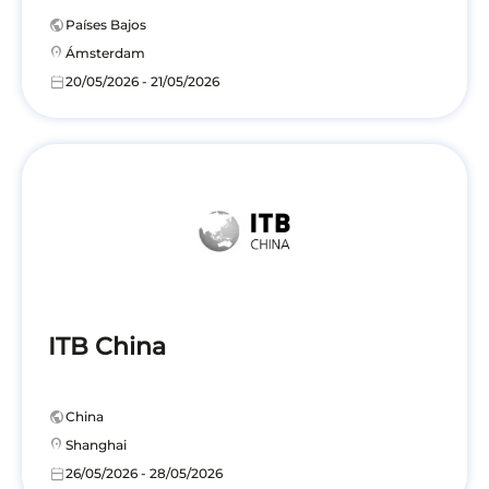
public
Países Bajos
location_on
Ámsterdam
calendar_today
20/05/2026 - 21/05/2026
ITB China
public
China
location_on
Shanghai
calendar_today
26/05/2026 - 28/05/2026