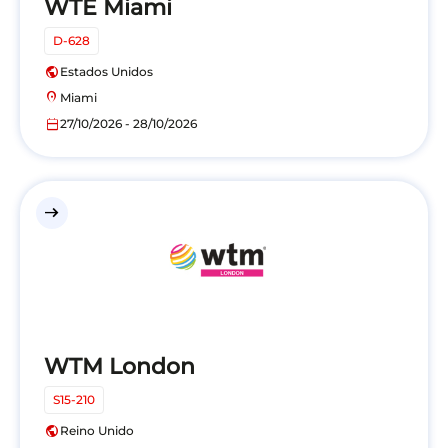
WTE Miami
D-628
public
Estados Unidos
location_on
Miami
calendar_today
27/10/2026 - 28/10/2026
east
WTM London
S15-210
public
Reino Unido