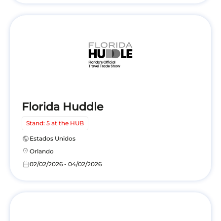
Florida Huddle
Stand: 5 at the HUB
public
Estados Unidos
location_on
Orlando
calendar_today
02/02/2026 - 04/02/2026