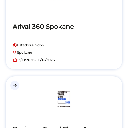
Arival 360 Spokane
public
Estados Unidos
location_on
Spokane
calendar_today
13/10/2026 - 16/10/2026
east