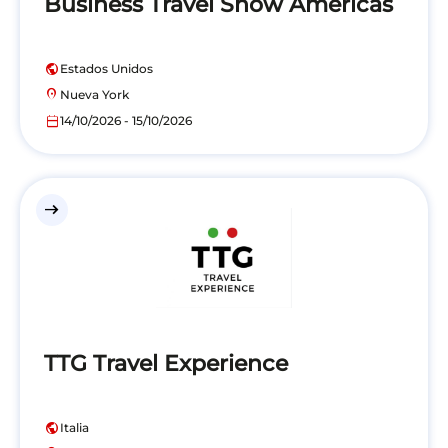
Business Travel Show Americas
public
Estados Unidos
location_on
Nueva York
calendar_today
14/10/2026 - 15/10/2026
east
TTG Travel Experience
public
Italia