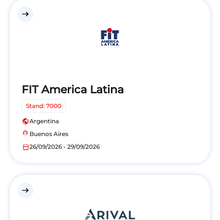
east
FIT America Latina
Stand: 7000
public
Argentina
location_on
Buenos Aires
calendar_today
26/09/2026 - 29/09/2026
east