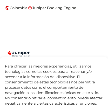
public
deployed_code
Colombia
Juniper Booking Engine
Somos más
Juniper
Divisiones
Accesos
que Booking
Para ofrecer las mejores experiencias, utilizamos
Directos
Sobre
Juniper
Engines para
tecnologías como las cookies para almacenar y/o
Seller Tools
Nosotros
Airline
la industria
acceder a la información del dispositivo. El
Vacations
Acceso
Dónde
turística.
consentimiento de estas tecnologías nos permitirá
remoto
estamos
Juniper
Español
procesar datos como el comportamiento de
Cruises
by
IST
Contact
Life At
navegación o las identificaciones únicas en este sitio.
mailing
Juniper
Juniper
No consentir o retirar el consentimiento, puede afectar
Experiences
Listado de
Eventos
by
Nexus
negativamente a ciertas características y funciones.
Sellers
Blog
Tours
Juniper