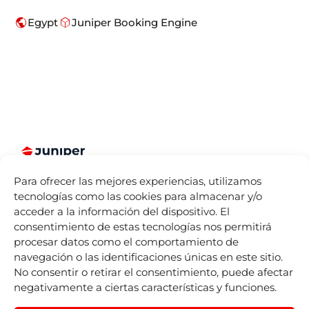
public
deployed_code
Egypt
Juniper Booking Engine
Somos más
Juniper
Divisiones
Accesos
Para ofrecer las mejores experiencias, utilizamos
que Booking
Directos
Sobre
Juniper
tecnologías como las cookies para almacenar y/o
Engines para
Seller Tools
Nosotros
Airline
acceder a la información del dispositivo. El
la industria
Vacations
Acceso
Dónde
consentimiento de estas tecnologías nos permitirá
turística.
remoto
estamos
Juniper
procesar datos como el comportamiento de
Español
Cruises
by
IST
Contact
Life At
navegación o las identificaciones únicas en este sitio.
mailing
Juniper
Juniper
No consentir o retirar el consentimiento, puede afectar
Experiences
Listado de
Eventos
negativamente a ciertas características y funciones.
by
Nexus
Sellers
Blog
Tours
Juniper