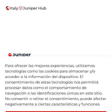
public
deployed_code
Italy
Juniper Hub
Somos más
Juniper
Divisiones
Accesos
Para ofrecer las mejores experiencias, utilizamos
que Booking
Directos
Sobre
Juniper
tecnologías como las cookies para almacenar y/o
Engines para
Seller Tools
Nosotros
Airline
acceder a la información del dispositivo. El
la industria
Vacations
Acceso
Dónde
consentimiento de estas tecnologías nos permitirá
turística.
remoto
estamos
Juniper
procesar datos como el comportamiento de
Español
Cruises
by
IST
Contact
Life At
navegación o las identificaciones únicas en este sitio.
mailing
Juniper
Juniper
No consentir o retirar el consentimiento, puede afectar
Experiences
Listado de
Eventos
negativamente a ciertas características y funciones.
by
Nexus
Sellers
Blog
Tours
Juniper