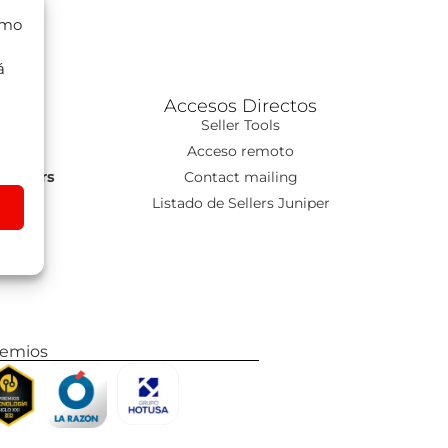
omo
á
Accesos Directos
ns
Seller Tools
T
Acceso remoto
s Tours
Contact mailing
go
Listado de Sellers Juniper
remios