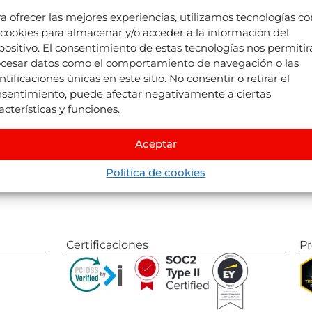
a ofrecer las mejores experiencias, utilizamos tecnologías c
 cookies para almacenar y/o acceder a la información del
positivo. El consentimiento de estas tecnologías nos permitir
cesar datos como el comportamiento de navegación o las
Juniper
Divisiones
ntificaciones únicas en este sitio. No consentir o retirar el
Sobre Nosotros
Juniper
Airline Vacatio
sentimiento, puede afectar negativamente a ciertas
Dónde estamos
Juniper
Cruises
by
IS
acterísticas y funciones.
Life At Juniper
Juniper
Experiences
by
Nexu
Eventos
Juniper
Flights
by
Llee
Aceptar
Blog
Juniper
Vervotech
Política de cookies
Certificaciones
P