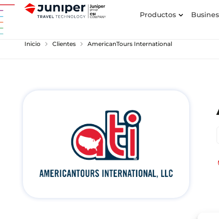
Productos
Busines
chevron_right
chevron_right
Inicio
Clientes
AmericanTours International
p