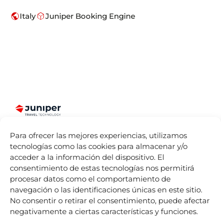
public
deployed_code
Italy
Juniper Booking Engine
Somos más
Juniper
Divisiones
Accesos
que Booking
Para ofrecer las mejores experiencias, utilizamos
Directos
Sobre
Juniper
Engines para
tecnologías como las cookies para almacenar y/o
Seller Tools
Nosotros
Airline
la industria
acceder a la información del dispositivo. El
Vacations
Acceso
Dónde
turística.
consentimiento de estas tecnologías nos permitirá
remoto
estamos
Juniper
Español
procesar datos como el comportamiento de
Cruises
by
IST
Contact
Life At
navegación o las identificaciones únicas en este sitio.
mailing
Juniper
Juniper
No consentir o retirar el consentimiento, puede afectar
Experiences
Listado de
Eventos
by
Nexus
negativamente a ciertas características y funciones.
Sellers
Blog
Tours
Juniper