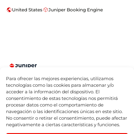
public
deployed_code
United States
Juniper Booking Engine
Somos más
Juniper
Divisiones
Accesos
Para ofrecer las mejores experiencias, utilizamos
que Booking
Directos
Sobre
Juniper
tecnologías como las cookies para almacenar y/o
Engines para
Seller Tools
Nosotros
Airline
acceder a la información del dispositivo. El
la industria
Vacations
Acceso
Dónde
consentimiento de estas tecnologías nos permitirá
turística.
remoto
estamos
Juniper
procesar datos como el comportamiento de
Español
Cruises
by
IST
Contact
Life At
navegación o las identificaciones únicas en este sitio.
mailing
Juniper
Juniper
No consentir o retirar el consentimiento, puede afectar
Experiences
Listado de
Eventos
negativamente a ciertas características y funciones.
by
Nexus
Sellers
Blog
Tours
Juniper