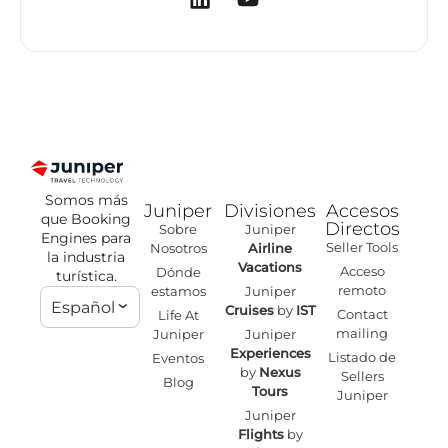
Somos más
Juniper
Divisiones
Accesos
que Booking
Directos
Sobre
Juniper
Engines para
Seller Tools
Nosotros
Airline
la industria
Vacations
Acceso
Dónde
turística.
remoto
estamos
Juniper
Español
Cruises
by
IST
Contact
Life At
mailing
Juniper
Juniper
Experiences
Listado de
Eventos
by
Nexus
Sellers
Blog
Tours
Juniper
Juniper
Flights
by