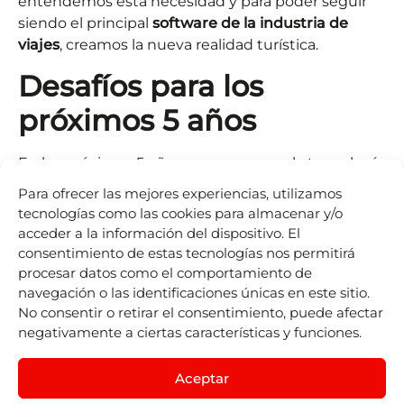
entendemos esta necesidad y para poder seguir
siendo el principal
software de la industria de
viajes
, creamos la nueva realidad turística.
Desafíos para los
próximos 5 años
En los próximos 5 años, se espera que la tecnología
turística evolucione hacia una mayor
Para ofrecer las mejores experiencias, utilizamos
personalización, aprovechando la
inteligencia
tecnologías como las cookies para almacenar y/o
artificial
y la
analítica de datos
para ofrecer
acceder a la información del dispositivo. El
experiencias más adaptadas a las preferencias
consentimiento de estas tecnologías nos permitirá
individuales de los viajeros. Asimismo, se anticipa
procesar datos como el comportamiento de
un enfoque intensificado en la sostenibilidad,
navegación o las identificaciones únicas en este sitio.
No consentir o retirar el consentimiento, puede afectar
donde la tecnología jugará un papel crucial en la
negativamente a ciertas características y funciones.
reducción de la huella ambiental de la industria
turística.
Aceptar
No te quedes atrás, contacta con