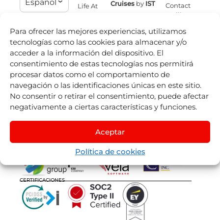
Español
Cruises
by
IST
Contact
Life At
mailing
Juniper
Juniper
Experiences
Listado de
Eventos
Para ofrecer las mejores experiencias, utilizamos
by
Nexus
Sellers
Blog
tecnologías como las cookies para almacenar y/o
Tours
Juniper
acceder a la información del dispositivo. El
Juniper
consentimiento de estas tecnologías nos permitirá
Flights
by
procesar datos como el comportamiento de
Lleego
navegación o las identificaciones únicas en este sitio.
Juniper
Vervotech
No consentir o retirar el consentimiento, puede afectar
negativamente a ciertas características y funciones.
Aceptar
Política de cookies
NUESTROS GRUPOS OPERACIONALES
CERTIFICACIONES