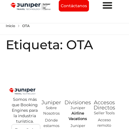
Contáctanos
chevron_right
Inicio
OTA
Etiqueta:
OTA
Somos más
Juniper
Divisiones
Accesos
que Booking
Directos
Sobre
Juniper
Engines para
Seller Tools
Nosotros
Airline
la industria
Vacations
Acceso
Dónde
turística.
remoto
estamos
Juniper