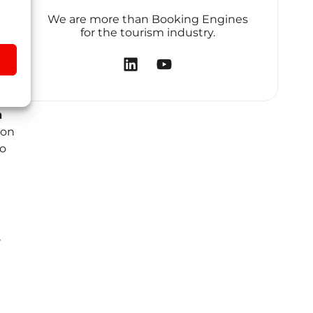
.
We are more than Booking Engines
for the tourism industry.
n
con
to
,