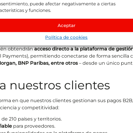
sentimiento, puede afectar negativamente a ciertas
eneficien de un
modelo de pagos más seguro y eficiente
acterísticas y funciones.
Aceptar
para una conexión más rápida y directa.
ente de transacciones entre empresas.
Política de cookies
 reforzado y mayor seguridad en las transacciones.
mbién obtendrán
acceso directo a la plataforma de gestió
l Payments), permitiendo conectarse de forma sencilla 
Morgan, BNP Paribas, entre otros
– desde un único pun
a nuestros clientes
 forma en que nuestros clientes gestionan sus pagos B2B
iencia y competitividad:
e 210 países y territorios.
fiable
para proveedores.