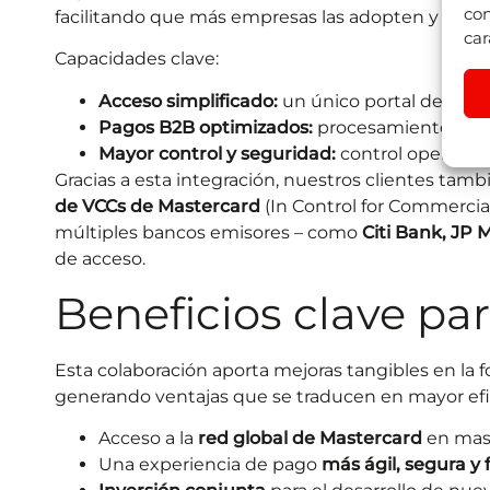
con
facilitando que más empresas las adopten y se b
car
Capacidades clave:
Acceso simplificado:
un único portal de VCC 
Pagos B2B optimizados:
procesamiento efici
Mayor control y seguridad:
control operativo
Gracias a esta integración, nuestros clientes ta
de VCCs de Mastercard
(In Control for Commercia
múltiples bancos emisores – como
Citi Bank, JP 
de acceso.
Beneficios clave par
Esta colaboración aporta mejoras tangibles en la
generando ventajas que se traducen en mayor efic
Acceso a la
red global de Mastercard
en mas d
Una experiencia de pago
más ágil, segura y 