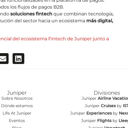
vas funcionalidades en la plataforma de pagos.
dos los flujos de pagos B2B.
lando
soluciones fintech
que combinan tecnología,
olución del sector hacia un ecosistema
más digital,
ncial del ecosistema Fintech de Juniper junto a
Juniper
Divisiones
Sobre Nosotros
Juniper
Airline Vacatio
Dónde estamos
Juniper
Cruises
by
IS
Life At Juniper
Juniper
Experiences
by
Nexu
Eventos
Juniper
Flights
by
Llee