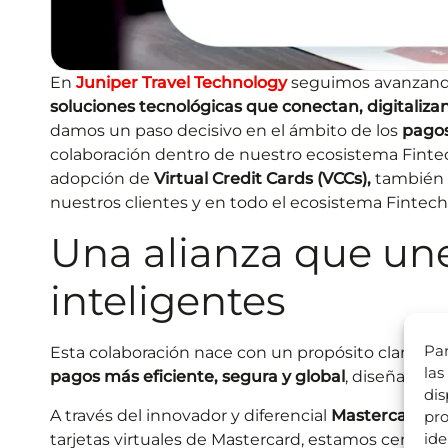
En
Juniper Travel Technology
seguimos avanzando 
soluciones tecnológicas que conectan, digitalizan
damos un paso decisivo en el ámbito de los
pago
colaboración dentro de nuestro ecosistema Fintech
adopción de
Virtual Credit Cards (VCCs),
también
nuestros clientes y en todo el ecosistema Fintech
Una alianza que un
inteligentes
Par
Esta colaboración nace con un propósito claro: ofr
las
pagos más eficiente, segura y global
, diseñada es
dis
A través del innovador y diferencial
Mastercard W
pro
ide
tarjetas virtuales de Mastercard, estamos centrali