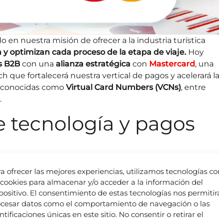
en nuestra misión de ofrecer a la industria turística
 y optimizan cada proceso de la etapa de viaje.
Hoy
s B2B
con una
alianza estratégica
con
Mastercard
, una
 que fortalecerá nuestra vertical de pagos y acelerará l
 conocidas como
Virtual Card Numbers (VCNs)
, entre
.
e tecnología y pagos
a ofrecer las mejores experiencias, utilizamos tecnologías c
ecer a los clientes del ecosistema Juniper una
solución 
 cookies para almacenar y/o acceder a la información del
pecíficamente para las necesidades del sector turístico.
positivo. El consentimiento de estas tecnologías nos permitir
holesale Program (MWP)
y su integración con el motor 
cesar datos como el comportamiento de navegación o las
ntificaciones únicas en este sitio. No consentir o retirar el
zando la emisión y el uso de VCCs entre nuestros clientes