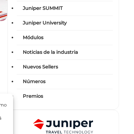
Juniper SUMMIT
Juniper University
Módulos
a
Noticias de la industria
Nuevos Sellers
Números
Premios
omo
de
á
de
,