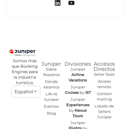
Somos más
Juniper
Divisiones
Accesos
que Booking
Directos
Sobre
Juniper
Engines para
Seller Tools
Nosotros
Airline
la industria
Vacations
Acceso
Dónde
turística.
remoto
estamos
Juniper
Español
Cruises
by
IST
Contact
Life At
mailing
Juniper
Juniper
Experiences
Listado de
Eventos
by
Nexus
Sellers
Blog
Tours
Juniper
Juniper
Flights
by