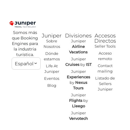
Somos más
Juniper
Divisiones
Accesos
que Booking
Directos
Sobre
Juniper
Engines para
Seller Tools
Nosotros
Airline
la industria
Vacations
Acceso
Dónde
turística.
remoto
estamos
Juniper
Español
Cruises
by
IST
Contact
Life At
mailing
Juniper
Juniper
Experiences
Listado de
Eventos
by
Nexus
Sellers
Blog
Tours
Juniper
Juniper
Flights
by
Lleego
Juniper
Vervotech