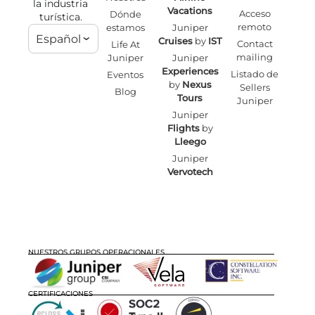
la industria
Vacations
Acceso
Dónde
turística.
remoto
estamos
Juniper
Español
Cruises
by
IST
Contact
Life At
mailing
Juniper
Juniper
Experiences
Listado de
Eventos
by
Nexus
Sellers
Blog
Tours
Juniper
Juniper
Flights
by
Lleego
Juniper
Vervotech
NUESTROS GRUPOS OPERACIONALES
CERTIFICACIONES