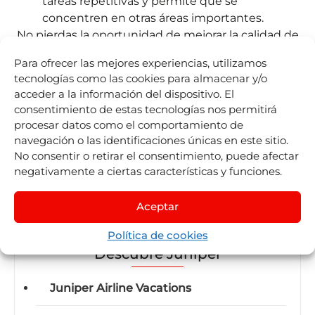
tareas repetitivas y permite que se
concentren en otras áreas importantes.
No pierdas la oportunidad de mejorar la calidad de
tu servicio.
Juniper Fibos Maps by IST
está
Para ofrecer las mejores experiencias, utilizamos
diseñado para ayudarte a transformar la manera en
tecnologías como las cookies para almacenar y/o
que gestionas y presentas los itinerarios de
acceder a la información del dispositivo. El
cruceros.
consentimiento de estas tecnologías nos permitirá
procesar datos como el comportamiento de
¡
Ponte en contacto con nuestro equipo
para
navegación o las identificaciones únicas en este sitio.
obtener más información y comenzar a mejorar tu
No consentir o retirar el consentimiento, puede afectar
oferta de reservas de cruceros hoy mismo!
negativamente a ciertas características y funciones.
Aceptar
Política de cookies
Descubre Juniper
Juniper Airline Vacations