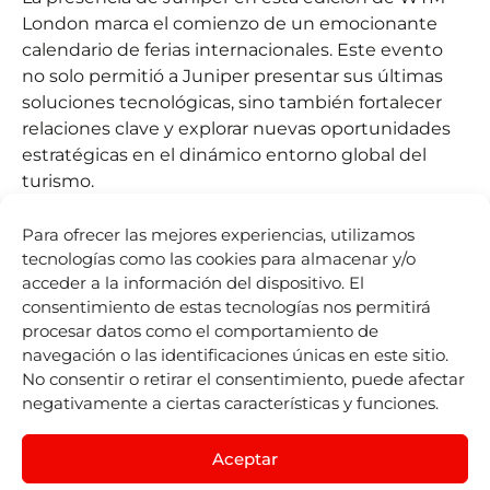
London marca el comienzo de un emocionante
calendario de ferias internacionales. Este evento
no solo permitió a Juniper presentar sus últimas
soluciones tecnológicas, sino también fortalecer
relaciones clave y explorar nuevas oportunidades
estratégicas en el dinámico entorno global del
turismo.
Visita nuestra
galería de fotos
para revivir los
Para ofrecer las mejores experiencias, utilizamos
momentos más destacados de la WTM London
tecnologías como las cookies para almacenar y/o
2024 y descubre cómo seguimos liderando el
acceder a la información del dispositivo. El
camino en el mundo de la tecnología de viajes.
consentimiento de estas tecnologías nos permitirá
procesar datos como el comportamiento de
¿Sabías que hemos lanzado la
Juniper Magazine
?
navegación o las identificaciones únicas en este sitio.
Descubre la nueva revista donde te contamos
No consentir o retirar el consentimiento, puede afectar
todo sobre Juniper: desde nuestra historia y la
negativamente a ciertas características y funciones.
potencia de la
Juniper Booking Engine
, hasta las
novedades de nuestras
Business Units
y
Aceptar
divisiones. También encontrarás noticias clave de la