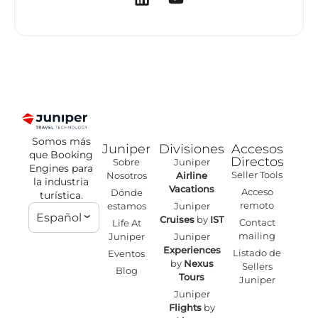
Somos más
Juniper
Divisiones
Accesos
que Booking
Directos
Sobre
Juniper
Engines para
Seller Tools
Nosotros
Airline
la industria
Vacations
Acceso
Dónde
turística.
remoto
estamos
Juniper
Español
Cruises
by
IST
Contact
Life At
mailing
Juniper
Juniper
Experiences
Listado de
Eventos
by
Nexus
Sellers
Blog
Tours
Juniper
Juniper
Flights
by