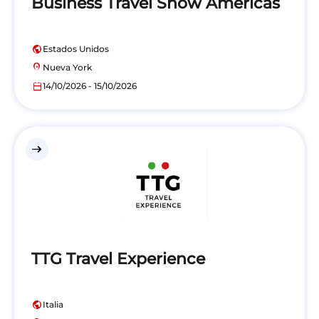
Business Travel Show Americas
public
Estados Unidos
location_on
Nueva York
calendar_today
14/10/2026 - 15/10/2026
east
TTG Travel Experience
public
Italia