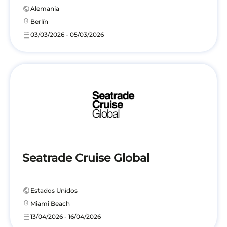
public
Alemania
location_on
Berlín
calendar_today
03/03/2026 - 05/03/2026
Seatrade Cruise Global
public
Estados Unidos
location_on
Miami Beach
calendar_today
13/04/2026 - 16/04/2026