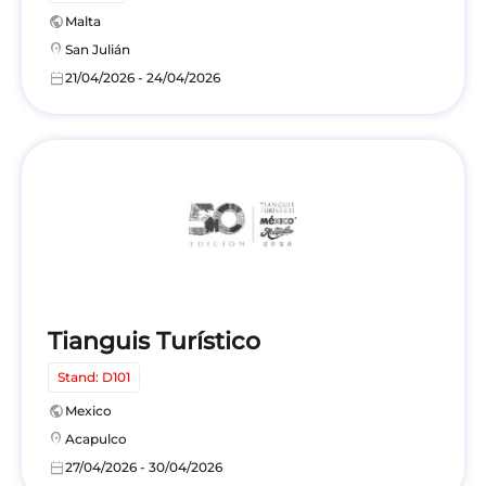
public
Malta
location_on
San Julián
calendar_today
21/04/2026 - 24/04/2026
Tianguis Turístico
Stand: D101
public
Mexico
location_on
Acapulco
calendar_today
27/04/2026 - 30/04/2026