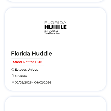
Florida Huddle
Stand: 5 at the HUB
public
Estados Unidos
location_on
Orlando
calendar_today
02/02/2026 - 04/02/2026