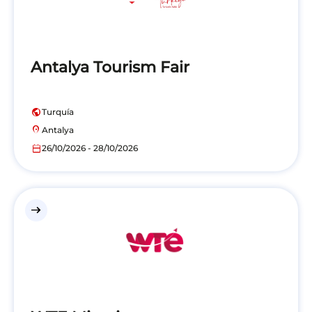
Antalya Tourism Fair
public
Turquía
location_on
Antalya
calendar_today
26/10/2026 - 28/10/2026
east