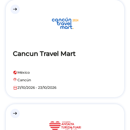
east
Cancun Travel Mart
public
México
location_on
Cancún
calendar_today
21/10/2026 - 23/10/2026
east