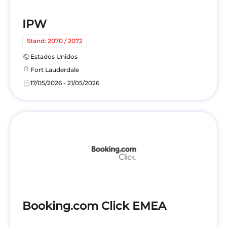
IPW
Stand: 2070 / 2072
public
Estados Unidos
location_on
Fort Lauderdale
calendar_today
17/05/2026 - 21/05/2026
Booking.com Click EMEA