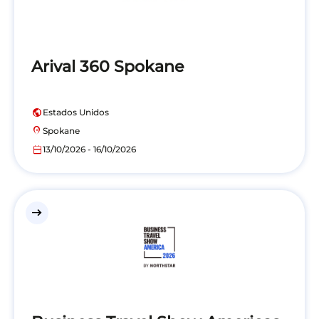
Arival 360 Spokane
public
Estados Unidos
location_on
Spokane
calendar_today
13/10/2026 - 16/10/2026
east