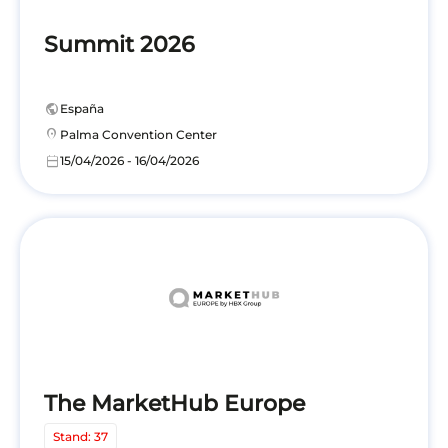
Summit 2026
public
España
location_on
Palma Convention Center
calendar_today
15/04/2026 - 16/04/2026
The MarketHub Europe
Stand: 37