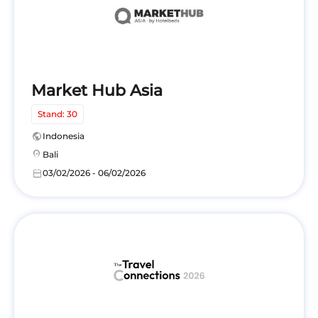
Market Hub Asia
Stand: 30
public
Indonesia
location_on
Bali
calendar_today
03/02/2026 - 06/02/2026