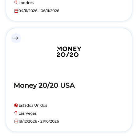
location_on
Londres
calendar_today
04/11/2026 - 06/11/2026
east
Money 20/20 USA
public
Estados Unidos
location_on
Las Vegas
calendar_today
18/12/2026 - 21/10/2026