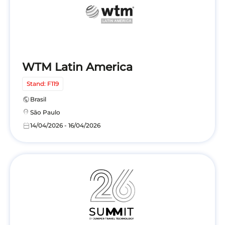
WTM Latin America
Stand: F119
public
Brasil
location_on
São Paulo
calendar_today
14/04/2026 - 16/04/2026