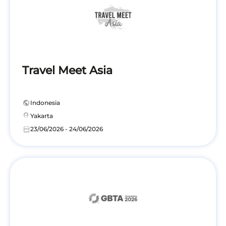
Travel Meet Asia
public
Indonesia
location_on
Yakarta
calendar_today
23/06/2026 - 24/06/2026