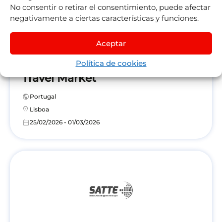
No consentir o retirar el consentimiento, puede afectar
negativamente a ciertas características y funciones.
Aceptar
BTL – Better Tourism Lisbon
Política de cookies
Travel Market
public
Portugal
location_on
Lisboa
calendar_today
25/02/2026 - 01/03/2026