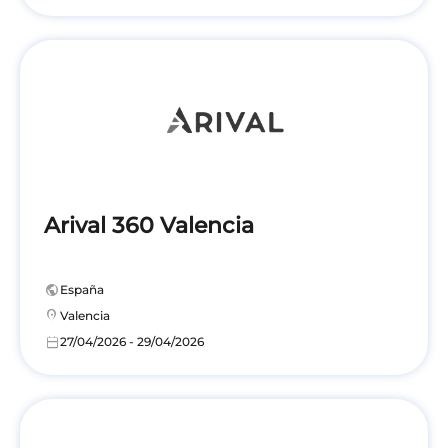
Arival 360 Valencia
public
España
location_on
Valencia
calendar_today
27/04/2026 - 29/04/2026