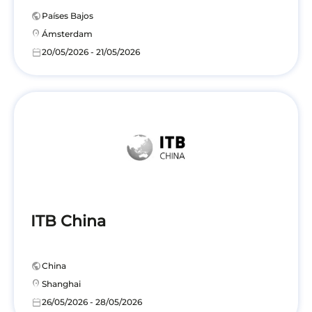
public
Países Bajos
location_on
Ámsterdam
calendar_today
20/05/2026 - 21/05/2026
ITB China
public
China
location_on
Shanghai
calendar_today
26/05/2026 - 28/05/2026