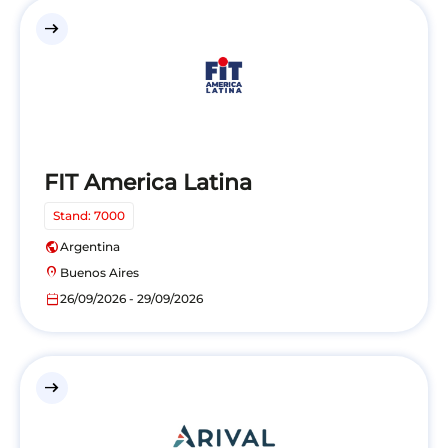
east
FIT America Latina
Stand: 7000
public
Argentina
location_on
Buenos Aires
calendar_today
26/09/2026 - 29/09/2026
east