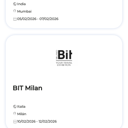
public
India
location_on
Mumbai
calendar_today
05/02/2026 - 07/02/2026
BIT Milan
public
Italia
location_on
Milán
calendar_today
10/02/2026 - 12/02/2026