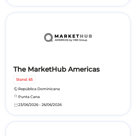
The MarketHub Americas
Stand: 65
public
República Dominicana
location_on
Punta Cana
calendar_today
23/06/2026 - 26/06/2026