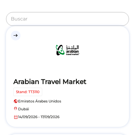
east
Arabian Travel Market
Stand: TT3110
public
Emiratos Árabes Unidos
location_on
Dubái
calendar_today
14/09/2026 - 17/09/2026