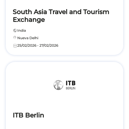
South Asia Travel and Tourism
Exchange
public
India
location_on
Nueva Delhi
calendar_today
25/02/2026 - 27/02/2026
ITB Berlin