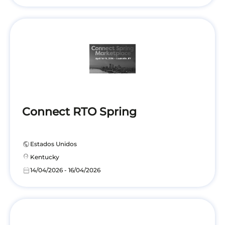
Connect RTO Spring
public
Estados Unidos
location_on
Kentucky
calendar_today
14/04/2026 - 16/04/2026