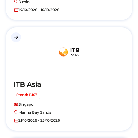
location_on
Rímini
calendar_today
14/10/2026 - 16/10/2026
east
ITB Asia
Stand: B167
public
Singapur
location_on
Marina Bay Sands
calendar_today
21/10/2026 - 23/10/2026