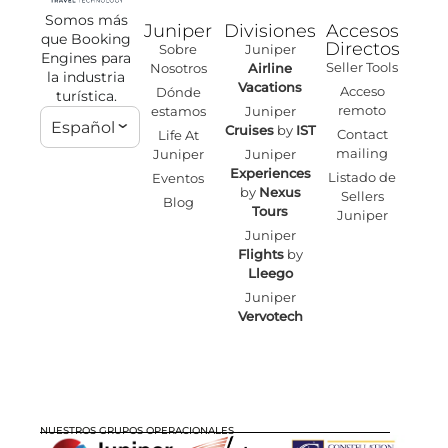
Somos más
Juniper
Divisiones
Accesos
que Booking
Directos
Sobre
Juniper
Engines para
Seller Tools
Nosotros
Airline
la industria
Vacations
Acceso
Dónde
turística.
remoto
estamos
Juniper
Español
Cruises
by
IST
Contact
Life At
mailing
Juniper
Juniper
Experiences
Listado de
Eventos
by
Nexus
Sellers
Blog
Tours
Juniper
Juniper
Flights
by
Lleego
Juniper
Vervotech
NUESTROS GRUPOS OPERACIONALES