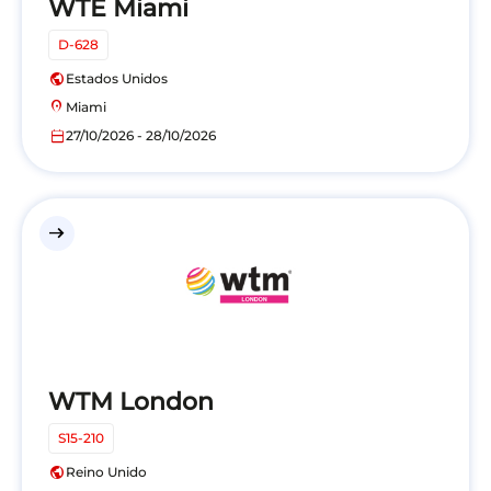
WTE Miami
D-628
public
Estados Unidos
location_on
Miami
calendar_today
27/10/2026 - 28/10/2026
east
WTM London
S15-210
public
Reino Unido