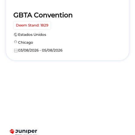
GBTA Convention
Deem Stand: 1829
public
Estados Unidos
location_on
Chicago
calendar_today
03/08/2026 - 05/08/2026