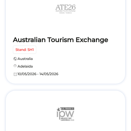
Australian Tourism Exchange
Stand: SH1
public
Australia
location_on
Adelaida
calendar_today
10/05/2026 - 14/05/2026