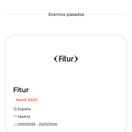
Eventos pasados
Fitur
Stand: 12D01
public
España
location_on
Madrid
calendar_today
21/01/2026 - 25/01/2026