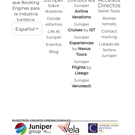
que Booking
Directos
Sobre
Juniper
Engines para
Seller Tools
Nosotros
Airline
la industria
Vacations
Acceso
Dónde
turística.
remoto
estamos
Juniper
Español
Cruises
by
IST
Contact
Life At
mailing
Juniper
Juniper
Experiences
Listado de
Eventos
by
Nexus
Sellers
Blog
Tours
Juniper
Juniper
Flights
by
Lleego
Juniper
Vervotech
NUESTROS GRUPOS OPERACIONALES