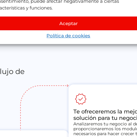
sentimiento, puede afectar negativamente a ciertas
acterísticas y funciones.
Aceptar
Política de cookies
lujo de
new_releases
Te ofreceremos la mej
solución para tu negoc
Analizaremos tu negocio al de
proporcionaremos los modul
necesarios para hacer crecer 