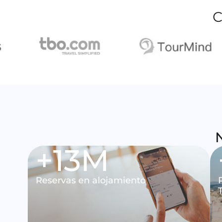
C
N
+
14
M
Reservas en alojamiento