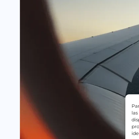
Par
las
dis
pro
ide