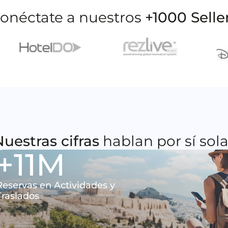
onéctate a nuestros
+1000 Selle
uestras cifras
hablan por sí sol
+
12
M
Reservas en Actividades y
Traslados