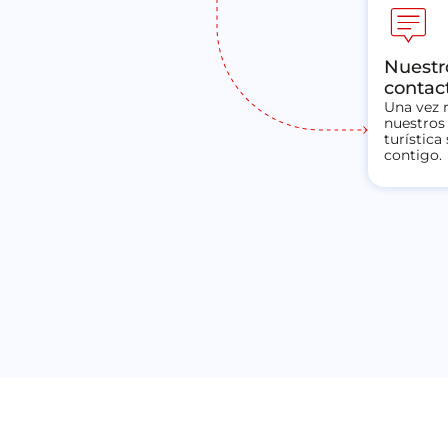
tooltip_2
Nuestr
contac
Una vez r
nuestros 
turística
contigo.