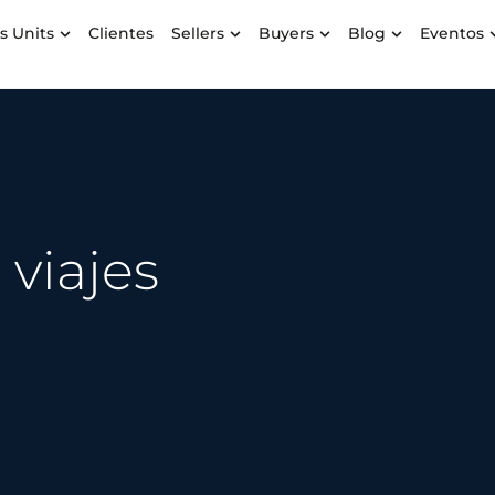
s Units
Clientes
Sellers
Buyers
Blog
Eventos
 viajes