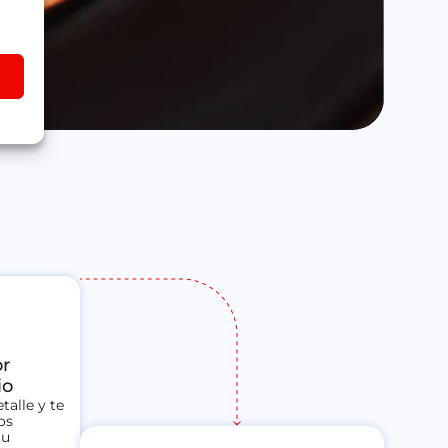
or
io
talle y te
os
tu