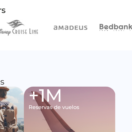
rs
as
+
2
M
Reservas de vuelos