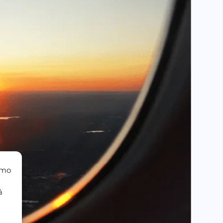
omo
á